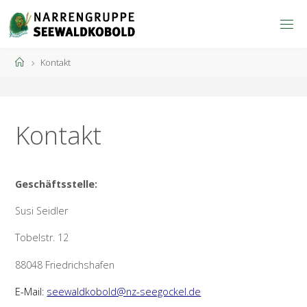
Zum
Inhalt
springen
Start
Kontakt
Kontakt
Geschäftsstelle:
Susi Seidler
Tobelstr. 12
88048 Friedrichshafen
E-Mail:
seewaldkobold@nz-seegockel.de