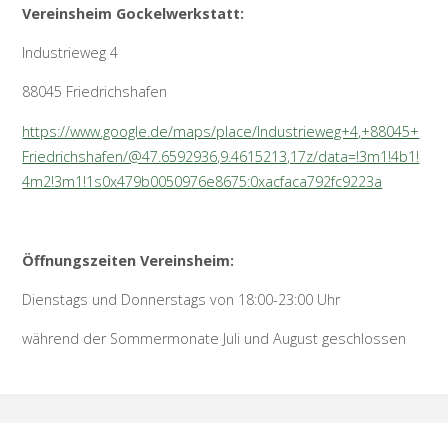
Vereinsheim Gockelwerkstatt:
Industrieweg 4
88045 Friedrichshafen
https://www.google.de/maps/place/Industrieweg+4,+88045+
Friedrichshafen/@47.6592936,9.4615213,17z/data=!3m1!4b1!
4m2!3m1!1s0x479b0050976e8675:0xacfaca792fc9223a
Öffnungszeiten Vereinsheim:
Dienstags und Donnerstags von 18:00-23:00 Uhr
während der Sommermonate Juli und August geschlossen