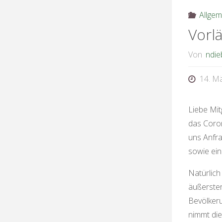
Allgem
Vorl
Von
ndie
14. M
Liebe Mitg
das Coron
uns Anfra
sowie ein
Natürlich
äußerster
Bevölkeru
nimmt die