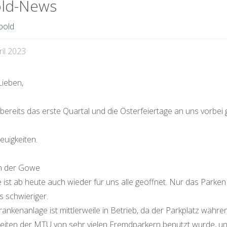
ld-News
bold
ril 2023
Lieben,
bereits das erste Quartal und die Osterfeiertage an uns vorbei
euigkeiten.
n der Gowe
ist ab heute auch wieder für uns alle geöffnet. Nur das Parken 
s schwieriger.
rankenanlage ist mittlerweile in Betrieb, da der Parkplatz währe
eiten der MTU von sehr vielen Fremdparkern benutzt wurde, u