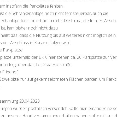
ern insofern die Parkplätze fehlten.
 ist die Schrankenanlage noch nicht fernsteuerbar, auch die
chanlage funktioniert noch nicht. Die Firma, die für den Ansch
 ist, kam bisher noch nicht dazu.
 heißt das, dass die Nutzung bis auf weiteres nicht möglich sein
ss der Anschluss in Kürze erfolgen wird.
e Parkplätze:
kplätze unterhalb der BKK: hier stehen ca. 20 Parkplätze zur Ver
hrt erfolgt über das Tor 2 via Hofstraße
 Friedhof
Gowe bitte nur auf gekennzeichneten Flächen parken, um Park
n.
sammlung 29.04.2023
dungen wurden postalisch versendet. Sollte hier jemand keine sch
 zu unserer Hauptversammlung erhalten haben, sollte mit uns d