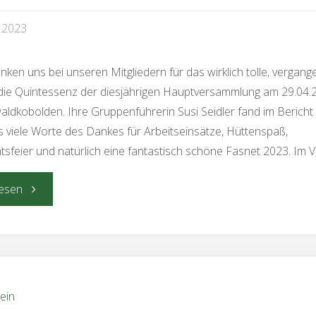
 2023
nken uns bei unseren Mitgliedern für das wirklich tolle, vergange
ie Quintessenz der diesjährigen Hauptversammlung am 29.04.
ldkobolden. Ihre Gruppenführerin Susi Seidler fand im Bericht
 viele Worte des Dankes für Arbeitseinsätze, Hüttenspaß,
sfeier und natürlich eine fantastisch schöne Fasnet 2023. Im V
"Hauptversammlung
esen
2023"
ein