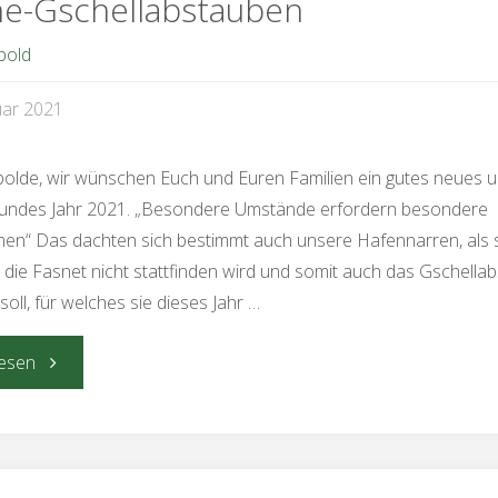
ne-Gschellabstauben
bold
uar 2021
olde, wir wünschen Euch und Euren Familien ein gutes neues u
sundes Jahr 2021. „Besondere Umstände erfordern besondere
n“ Das dachten sich bestimmt auch unsere Hafennarren, als s
 die Fasnet nicht stattfinden wird und somit auch das Gschella
soll, für welches sie dieses Jahr …
"Online-
esen
Gschellabstauben"