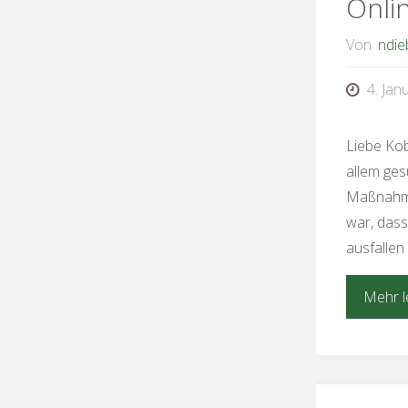
Onli
Von
ndie
4. Jan
Liebe Kob
allem ge
Maßnahme
war, dass
ausfallen 
Mehr l