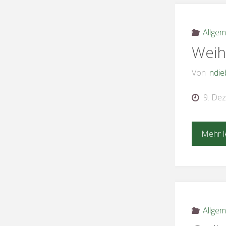
Allgem
Weih
Von
ndie
9. De
Mehr l
Allgem