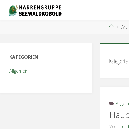
Zum
Inhalt
springen
Start
Arch
KATEGORIEN
Kategorie
Allgemein
Allgem
Haup
Von
ndie