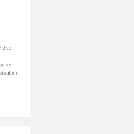
nd vor
icher
bstauben