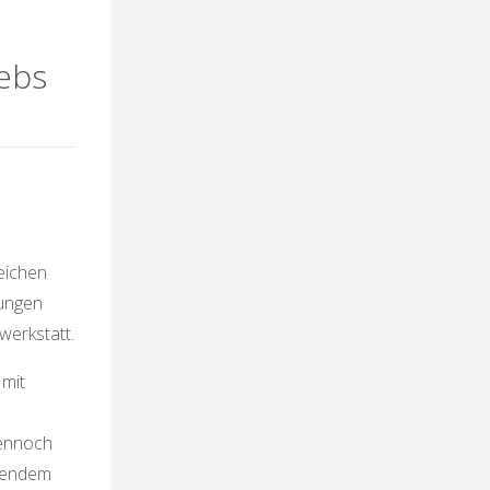
ebs
eichen
lungen
werkstatt.
 mit
Dennoch
hmendem