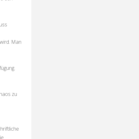
luss
 wird. Man
fügung.
chaos zu
riftliche
ie