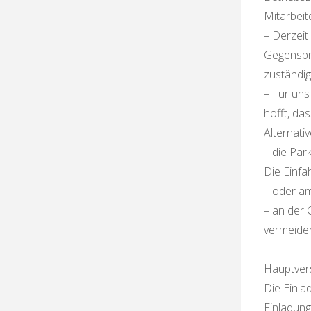
Mitarbeit
– Derzeit
Gegenspre
zuständig
– Für uns
hofft, da
Alternativ
– die Par
Die Einfa
– oder am
– an der 
vermeide
Hauptver
Die Einla
Einladung