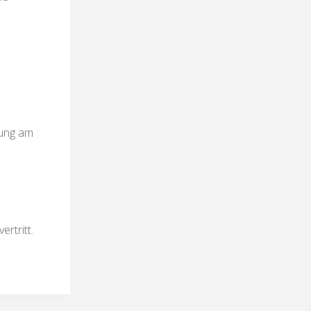
uung am
rtritt.