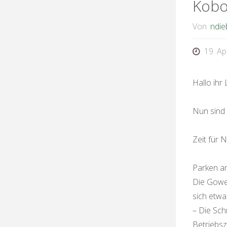
Kobo
Von
ndie
19. Ap
Hallo ihr 
Nun sind 
Zeit für N
Parken a
Die Gowe 
sich etwa
– Die Sch
Betriebsz