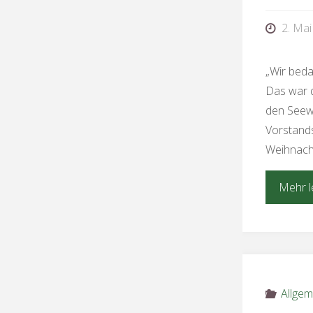
2. Mai
„Wir beda
Das war d
den Seewa
Vorstands
Weihnacht
Mehr l
Allgem