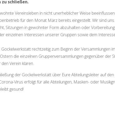
h zu schließen.
wohnte Vereinsleben in nicht unerheblicher Weise beeinflussen
enbetrieb für den Monat März bereits eingestellt. Wir sind un
ieht, Sitzungen in gewohnter Form abzuhalten oder Vorbereitun
 der einzelnen Interessen unserer Gruppen sowie dem Interess
e Gockelwerkstatt rechtzeitig zum Beginn der Versammlungen im 
h Ostern die einzelnen Gruppenversammlungen gegenüber der St
 den Verein klären.
hließung der Gockelwerkstatt über Eure Abteilungsleiter auf de
rona-Virus erfolgt für alle Abteilungen, Masken- oder Musikg
leibt gesund!