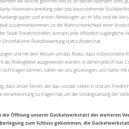
Abenden die Woche geöffnet und ist an diesen Abenden stets g
eplante Hexenversammlung oder das bevorstehende Bockbierfe
Maskengruppen und ersten Abteilungen an, im Mai sind die Ve
keit zusammenkommen, ist die Wahrscheinlichkeit einer Anstec
der Stadt Friedrichshafen, wonach jede öffentlich zugängliche 
 Einzelfall eine Risikobewertung stattzufinden hat.
ltungen und mit dem Wissen um das Risiko, dass insbesondere 
cht als Risikogebiet ausgewiesen wurden, in denen jedoch das 
in sich tragen können, sahen wir uns gezwungen, uns näher mit 
, dass unser Verein, der das soziale Leben in und um Friedrich
che Verantwortung zu tragen hat, um die Verlangsamung der Ver
ch die Öffnung unserer Gockelwerkstatt der weiteren Ve
r Überlegung zum Schluss gekommen, die Gockelwerkstat