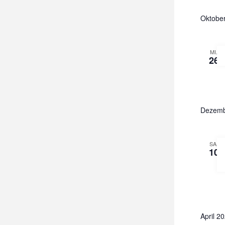
Oktobe
MI.
26
Dezemb
SA.
10
April 2