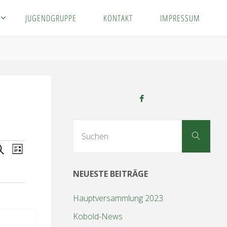
JUGENDGRUPPE
KONTAKT
IMPRESSUM
Suc
Suchen
nach
V
L
i
e
NEUESTE BEITRÄGE
s
t
r
Hauptversammlung 2023
e
Kobold-News
a