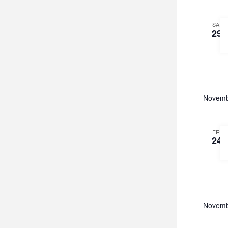
SA.
29
Novemb
FR.
24
Novemb