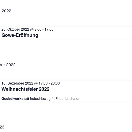
r 2022
g
26. Oktober 2022 @ 8:00
-
17:00
e
Gowe-Eröffnung
S
er 2022
10. Dezember 2022 @ 17:00
-
23:00
Weihnachtsfeier 2022
c
Gockelwerkstatt
Industrieweg 4, Friedrichshafen
023