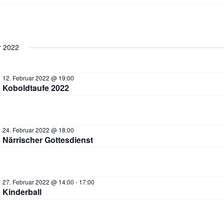
a
r 2022
s
12. Februar 2022 @ 19:00
t
Koboldtaufe 2022
a
24. Februar 2022 @ 18:00
Närrischer Gottesdienst
l
t
27. Februar 2022 @ 14:00
-
17:00
Kinderball