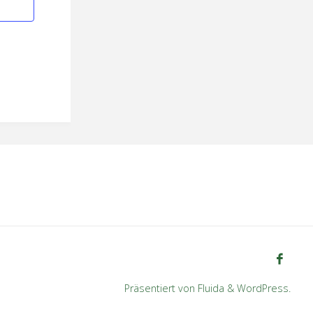
o
n
Präsentiert von
Fluida
&
WordPress.