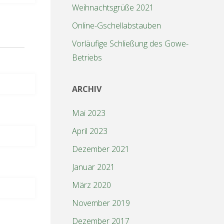
Weihnachtsgrüße 2021
n
Online-Gschellabstauben
n
s
Vorläufige Schließung des Gowe-
Betriebs
t
a
ARCHIV
l
Mai 2023
April 2023
t
Dezember 2021
u
Januar 2021
n
März 2020
u
November 2019
g
Dezember 2017