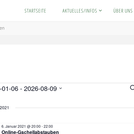
STARTSEITE
AKTUELLES/INFOS
ÜBER UNS
ten
ranstaltungen
V
-01-06
 - 
2026-08-09
S
u
c
e
 2021
h
e
r
6. Januar 2021 @ 20:00
-
22:00
Online-Gschellabstauben