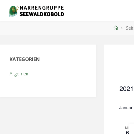
Zum
Inhalt
springen
Start
Sei
KATEGORIEN
Allgemein
Ve
2021
D
a
Januar
t
u
MI.
m
6