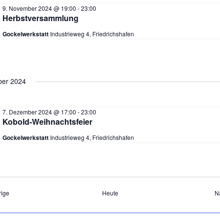
c
9. November 2024 @ 19:00
-
23:00
Herbstversammlung
Gockelwerkstatt
Industrieweg 4, Friedrichshafen
t
e
er 2024
7. Dezember 2024 @ 17:00
-
23:00
Kobold-Weihnachtsfeier
,
Gockelwerkstatt
Industrieweg 4, Friedrichshafen
a
Veranstaltungen
rige
Heute
N
v