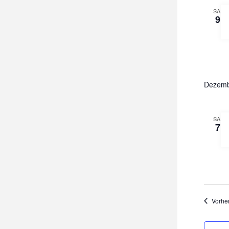
SA.
9
Dezemb
SA.
7
Vorhe